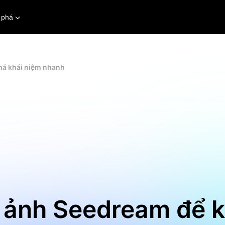
 phá
há khái niệm nhanh
h ảnh Seedream để 