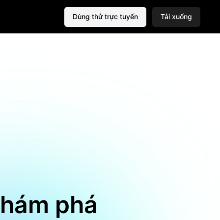
Dùng thử trực tuyến
Tải xuống
khám phá