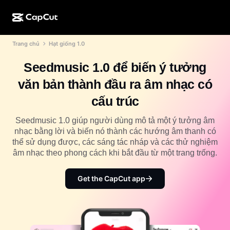
Trang chủ
Hạt giống 1.0
Tạo bằng AI
Tính năng
Giới thiệu
CapCut cho máy tính
Mẫu cho mạng xã hội
Seedmusic 1.0 để biến ý tưởng
Thiết kế bằng AI
Công cụ AI
Cộng đồng
CapCut trên web
Mẫu ngày lễ
văn bản thành đầu ra âm nhạc có
Studio tạo video
Trình chỉnh sửa và tạo video
CapCut Pad
cấu trúc
Xem thêm
Sáng kiến
Trình tạo video bằng AI
Trình chỉnh sửa và tạo hình ảnh
CapCut cho di động
Seedmusic 1.0 giúp người dùng mô tả một ý tưởng âm
Tiếp thị liên kết
nhạc bằng lời và biến nó thành các hướng âm thanh có
Trình tạo hình ảnh bằng AI
Trình tạo và chỉnh sửa giọng nói
Dreamina AI
thể sử dụng được, các sáng tác nháp và các thử nghiệm
Mẫu cho lịch
Chương trình người tiên phong
âm nhạc theo phong cách khi bắt đầu từ một trang trống.
Nâng cấp hình ảnh bằng AI
Xem thêm
Pippit AI
Mẫu cho ngày kỷ niệm
Chương trình đối tác sáng tạo
Get the CapCut app
Dreamina Seedance 2.5
Khuôn viên sáng tạo CapCut
Trường hợp sử dụng
Nano Banana Pro
Mẫu hiệu ứng
Mạng xã hội
Gemini Omni