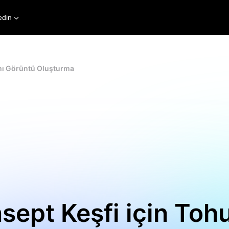
edin
ımı Görüntü Oluşturma
nsept Keşfi için To