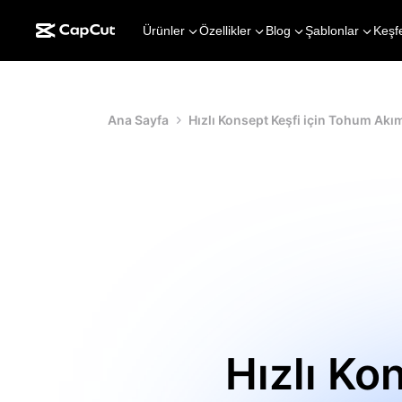
Ürünler
Özellikler
Blog
Şablonlar
Keşf
Ana Sayfa
Hızlı Konsept Keşfi için Tohum Ak
Hızlı Ko