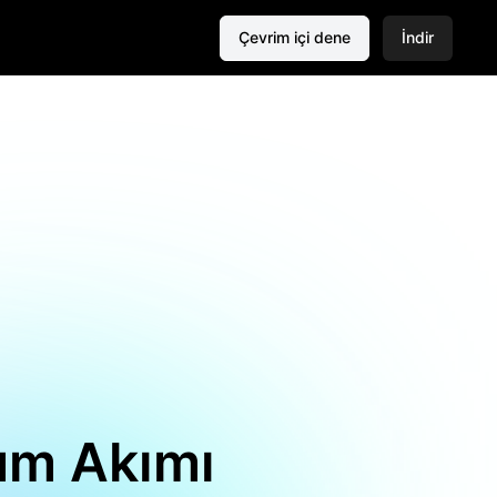
Çevrim içi dene
İndir
hum Akımı