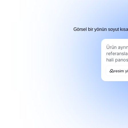
Görsel bir yönün soyut kıs
resim y