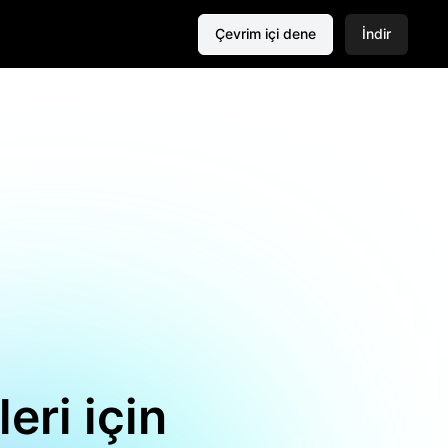
Çevrim içi dene
İndir
ri için