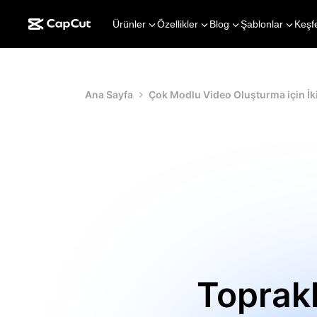
Ürünler
Özellikler
Blog
Şablonlar
Keşf
Ana Sayfa
Çok Modlu Video Oluşturma için İk
Toprakl