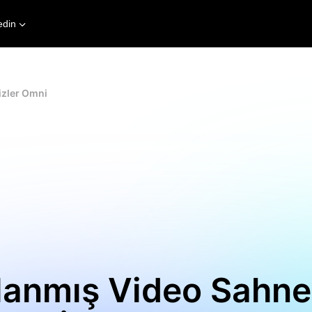
edin
izler Omni
anmış Video Sahnele