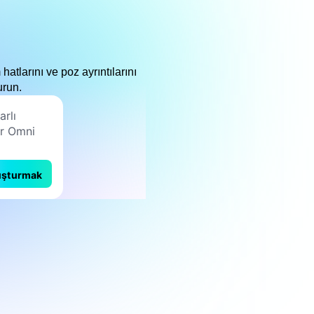
atlarını ve poz ayrıntılarını
urun.
uşturmak