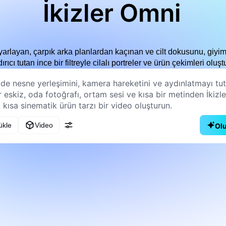
İkizler Omni
yarlayan, çarpık arka planlardan kaçınan ve cilt dokusunu, giyim h
ırıcı tutan ince bir filtreyle cilalı portreler ve ürün çekimleri oluşt
ükle
Video
Ol