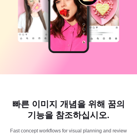
비즈니스 템플릿
도움말
마케팅
보안 센터
텍스트 및 오디오
라이프스타일 및 브이로그
산업 템플릿
고객 지원 센터
자동 캡션
사용자 지정 디자인
요약 템플릿
캡션 템플릿
더 보기
공지
음성 인식
CapCut 서비스 약관 정보
텍스트에서 음성으로
리소스
Dreamina Seedance 2.0 Launch
튜토리얼 가이드
사용자 지정 음성
시장 동향
음성 보정
빠른 이미지 개념을 위해 꿈의
주요 추천
노이즈 제거
기능을 참조하십시오.
CapCut 열기
템플릿 트렌드 및 팁
이미지
Fast concept workflows for visual planning and review
더 보기