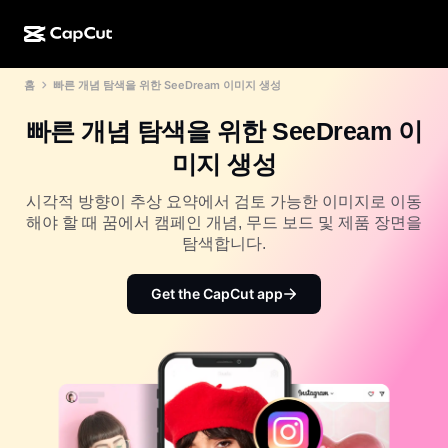
홈
빠른 개념 탐색을 위한 SeeDream 이미지 생성
AI로 만들기
기능
정보
CapCut 데스크톱
소셜 미디어 템플릿
빠른 개념 탐색을 위한 SeeDream 이
AI 디자인
AI 도구
커뮤니티
CapCut 온라인
홀리데이 템플릿
미지 생성
동영상 스튜디오
동영상 에디터 및 생성기
CapCut Pad
더 보기
시각적 방향이 추상 요약에서 검토 가능한 이미지로 이동
이니셔티브
AI 동영상 생성기
이미지 에디터 및 생성기
해야 할 때 꿈에서 캠페인 개념, 무드 보드 및 제품 장면을
CapCut 모바일
탐색합니다.
제휴 사용자
AI 이미지 생성기
음성 생성기 및 에디터
Dreamina AI
캘린더 템플릿
개척자 프로그램
Get the CapCut app
AI 이미지 보정기
더 보기
Pippit AI
기념일 템플릿
크리에이티브 파트너 프로그램
Dreamina Seedance 2.5
CapCut 크리에이티브 캠퍼스
사용 사례
Nano Banana Pro
효과 템플릿
소셜 미디어
Gemini Omni