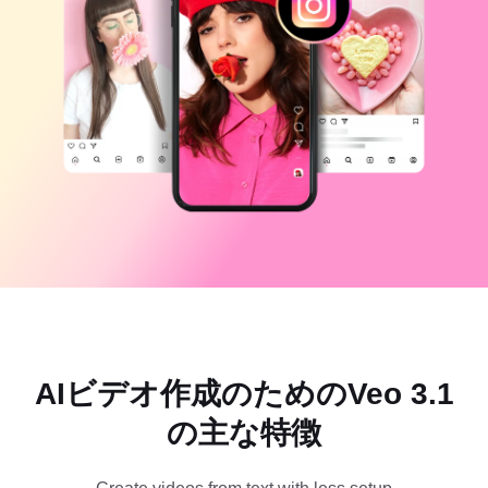
ビジネスのテンプレート
ヘルプ
マーケティング
トラストセンター
テキストとオーディオ
ライフスタイル＆ブイログ
産業のテンプレート
ヘルプセンター
自動キャプション
カスタムデザイン
振り返りのテンプレート
キャプションテンプレート
その他
ニュースルーム
音声認識
CapCutの利用規約について
テキスト読み上げ
リソース
Dreamina Seedance 2.0 Launch
ハウツーガイド
カスタム音声
マーケットトレンド
声を加工
ピックアップ
ノイズ軽減
AIビデオ作成のためのVeo 3.1
CapCutを起動
テンプレートのトレンドとヒント
の主な特徴
画像
その他