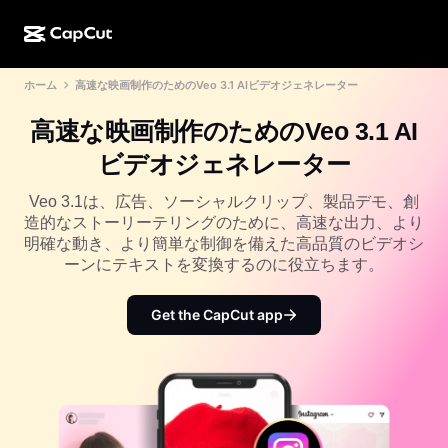
ホーム
高速な映画制作のためのVeo 3.1 AIビデオジェネレーター
AI作成
機能
その他の情報
CapCutデスクトップ
ソーシャルメディアのテンプレート
高速な映画制作のためのVeo 3.1 AI
AIデザイン
AIツール
コミュニティ
CapCutオンライン
ホリデーのテンプレート
ビデオジェネレーター
動画スタジオ
動画エディター＆ジェネレーター
CapCut Pad
その他
Veo 3.1は、広告、ソーシャルクリップ、製品デモ、創
取り組み
AI動画ジェネレーター
画像エディター＆ジェネレーター
造的なストーリーテリングのために、高速な出力、より
CapCutモバイル
明確な動き、より簡単な制御を備えた高品質のビデオシ
アフィリエイト
AI画像ジェネレーター
音声ジェネレーター＆エディター
ーンにテキストを変換するのに役立ちます。
Dreamina AI
カレンダーのテンプレート
パイオニアプログラム
AI画像補正ツール
その他
Pippit AI
Get the CapCut app
アニバーサリーのテンプレート
クリエイティブパートナープログラム
Dreamina Seedance 2.5
CapCutクリエイティブキャンパス
ユースケース
Nano Banana Pro
エフェクトのテンプレート
ソーシャルメディア
Gemini Omni