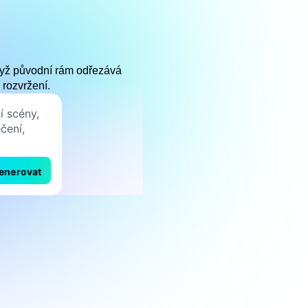
když původní rám odřezává
rozvržení.
enerovat