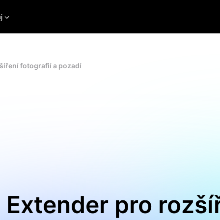
j
íření fotografií a pozadí
 Extender pro rozší