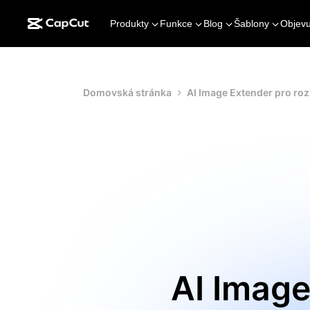
Produkty
Funkce
Blog
Šablony
Objevu
Domovská stránka
AI Image Extender pro rozš
AI Image