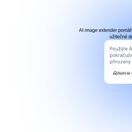
AI image extender pomáhá
užitečné d
Nahrát 