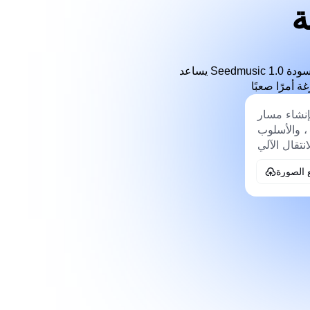
ة
يساعد Seedmusic 1.0 المستخدمين على وصف فكرة موسيقية بالكلمات وتحويلها إلى اتجاهات صوتية قابلة للاستخدام ، ومسودة
 الصورة